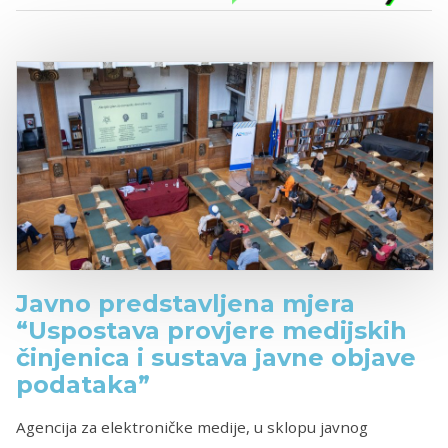
Javno predstavljena mjera
“Uspostava provjere medijskih
činjenica i sustava javne objave
podataka”
Agencija za elektroničke medije, u sklopu javnog