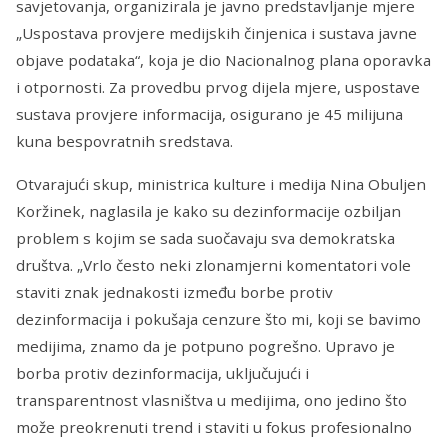
savjetovanja, organizirala je javno predstavljanje mjere
„Uspostava provjere medijskih činjenica i sustava javne
objave podataka“, koja je dio Nacionalnog plana oporavka
i otpornosti. Za provedbu prvog dijela mjere, uspostave
sustava provjere informacija, osigurano je 45 milijuna
kuna bespovratnih sredstava.
Otvarajući skup, ministrica kulture i medija Nina Obuljen
Koržinek, naglasila je kako su dezinformacije ozbiljan
problem s kojim se sada suočavaju sva demokratska
društva. „Vrlo često neki zlonamjerni komentatori vole
staviti znak jednakosti između borbe protiv
dezinformacija i pokušaja cenzure što mi, koji se bavimo
medijima, znamo da je potpuno pogrešno. Upravo je
borba protiv dezinformacija, uključujući i
transparentnost vlasništva u medijima, ono jedino što
može preokrenuti trend i staviti u fokus profesionalno