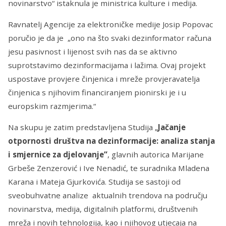
novinarstvo“ istaknula je ministrica kulture i medija.
Ravnatelj Agencije za elektroničke medije Josip Popovac
poručio je da je „ono na što svaki dezinformator računa
jesu pasivnost i lijenost svih nas da se aktivno
suprotstavimo dezinformacijama i lažima. Ovaj projekt
uspostave provjere činjenica i mreže provjeravatelja
činjenica s njihovim financiranjem pionirski je i u
europskim razmjerima.“
Na skupu je zatim predstavljena Studija „
Jačanje
otpornosti društva na dezinformacije: analiza stanja
i smjernice za djelovanje“
, glavnih autorica Marijane
Grbeše Zenzerović i Ive Nenadić, te suradnika Mladena
Karana i Mateja Gjurkovića. Studija se sastoji od
sveobuhvatne analize aktualnih trendova na području
novinarstva, medija, digitalnih platformi, društvenih
mreža i novih tehnologija, kao i njihovog utjecaja na