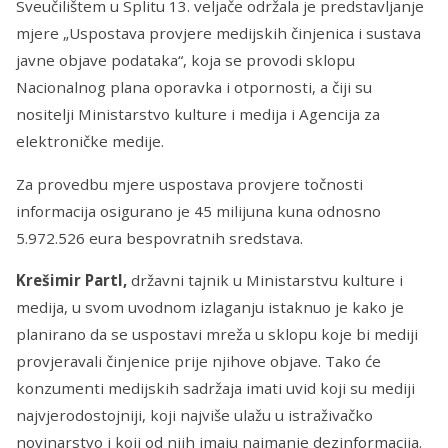
Sveučilištem u Splitu 13. veljače održala je predstavljanje
mjere „Uspostava provjere medijskih činjenica i sustava
javne objave podataka“, koja se provodi sklopu
Nacionalnog plana oporavka i otpornosti, a čiji su
nositelji Ministarstvo kulture i medija i Agencija za
elektroničke medije.
Za provedbu mjere uspostava provjere točnosti
informacija osigurano je 45 milijuna kuna odnosno
5.972.526 eura bespovratnih sredstava.
Krešimir Partl,
državni tajnik u Ministarstvu kulture i
medija, u svom uvodnom izlaganju istaknuo je kako je
planirano da se uspostavi mreža u sklopu koje bi mediji
provjeravali činjenice prije njihove objave. Tako će
konzumenti medijskih sadržaja imati uvid koji su mediji
najvjerodostojniji, koji najviše ulažu u istraživačko
novinarstvo i koji od njih imaju najmanje dezinformacija.