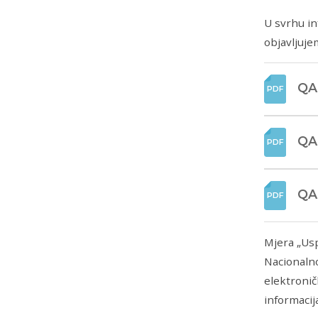
U svrhu in
objavljuje
QA
QA
QA
Mjera „Usp
Nacionalno
elektronič
informacij