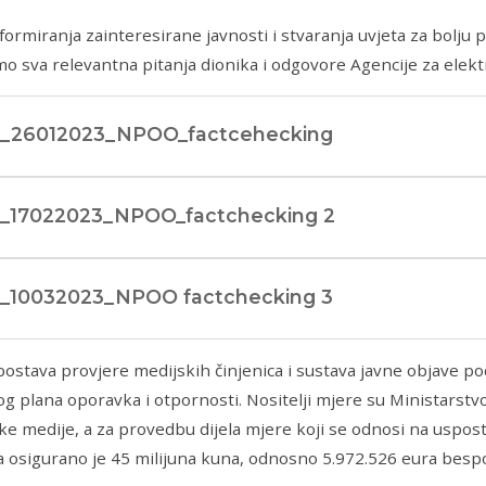
formiranja zainteresirane javnosti i stvaranja uvjeta za bolju
mo sva relevantna pitanja dionika i odgovore Agencije za elekt
_26012023_NPOO_factcehecking
_17022023_NPOO_factchecking 2
_10032023_NPOO factchecking 3
ostava provjere medijskih činjenica i sustava javne objave po
g plana oporavka i otpornosti. Nositelji mjere su Ministarstvo 
ke medije, a za provedbu dijela mjere koji se odnosi na uspos
a osigurano je 45 milijuna kuna, odnosno 5.972.526 eura besp