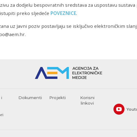
ivu za dodjelu bespovratnih sredstava za uspostavu sustava p
stupiti preko sljedeće
POVEZNICE
.
zana uz Javni poziv postavljaju se isključivo elektroničkim sla
oo@aem.hr.
 i
Dokumenti
Projekti
Korisni
linkovi
Yout
ri