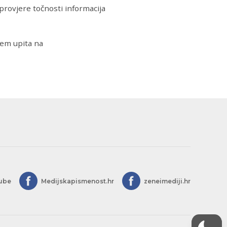
rovjere točnosti informacija
njem upita na
ube
Medijskapismenost.hr
zeneimediji.hr