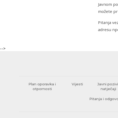
Javnom poz
možete pri
Pitanja ve
adresu np
-->
Plan oporavka i
Vijesti
Javni pozivi
otpornosti
natječaji
Pitanja i odgovo