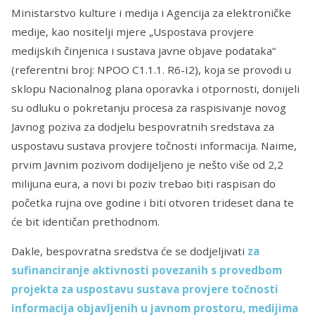
Ministarstvo kulture i medija i Agencija za elektroničke
medije, kao nositelji mjere „Uspostava provjere
medijskih činjenica i sustava javne objave podataka“
(referentni broj: NPOO C1.1.1. R6-I2), koja se provodi u
sklopu Nacionalnog plana oporavka i otpornosti, donijeli
su odluku o pokretanju procesa za raspisivanje novog
Javnog poziva za dodjelu bespovratnih sredstava za
uspostavu sustava provjere točnosti informacija. Naime,
prvim Javnim pozivom dodijeljeno je nešto više od 2,2
milijuna eura, a novi bi poziv trebao biti raspisan do
početka rujna ove godine i biti otvoren trideset dana te
će bit identičan prethodnom.
Dakle, bespovratna sredstva će se dodjeljivati
za
sufinanciranje aktivnosti povezanih s provedbom
projekta za uspostavu sustava provjere točnosti
informacija objavljenih u javnom prostoru, medijima