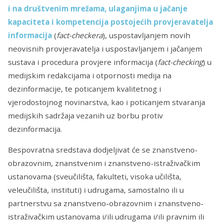
i na društvenim mrežama, ulaganjima u jačanje
kapaciteta i kompetencija postojećih provjeravatelja
informacija
(
fact-checkera
), uspostavljanjem novih
neovisnih provjeravatelja i uspostavljanjem i jačanjem
sustava i procedura provjere informacija (
fact-checking
) u
medijskim redakcijama i otpornosti medija na
dezinformacije, te poticanjem kvalitetnog i
vjerodostojnog novinarstva, kao i poticanjem stvaranja
medijskih sadržaja vezanih uz borbu protiv
dezinformacija.
Bespovratna sredstava dodjeljivat će se znanstveno-
obrazovnim, znanstvenim i znanstveno-istraživačkim
ustanovama (sveučilišta, fakulteti, visoka učilišta,
veleučilišta, instituti) i udrugama, samostalno ili u
partnerstvu sa znanstveno-obrazovnim i znanstveno-
istraživačkim ustanovama i/ili udrugama i/ili pravnim ili