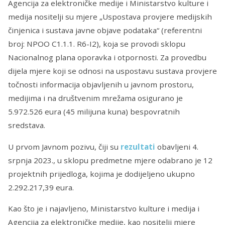
Agencija za elektroničke medije i Ministarstvo kulture i
medija nositelji su mjere „Uspostava provjere medijskih
činjenica i sustava javne objave podataka“ (referentni
broj: NPOO C1.1.1. R6-I2), koja se provodi sklopu
Nacionalnog plana oporavka i otpornosti. Za provedbu
dijela mjere koji se odnosi na uspostavu sustava provjere
točnosti informacija objavljenih u javnom prostoru,
medijima i na društvenim mrežama osigurano je
5.972.526 eura (45 milijuna kuna) bespovratnih
sredstava.
U prvom Javnom pozivu, čiji su
rezultati
obavljeni 4.
srpnja 2023., u sklopu predmetne mjere odabrano je 12
projektnih prijedloga, kojima je dodijeljeno ukupno
2.292.217,39 eura.
Kao što je i najavljeno, Ministarstvo kulture i medija i
Agencija za elektroničke medije, kao nositelji mjere