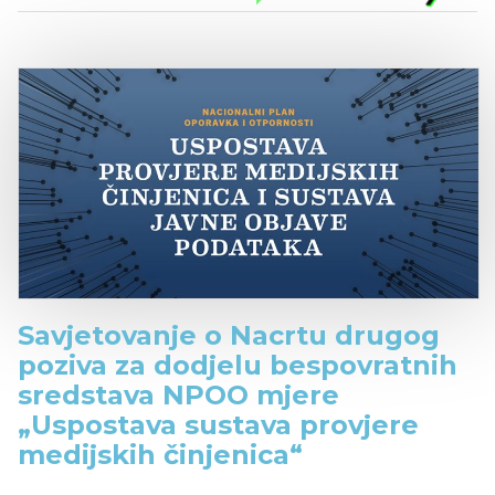
Savjetovanje o Nacrtu drugog
poziva za dodjelu bespovratnih
sredstava NPOO mjere
„Uspostava sustava provjere
medijskih činjenica“