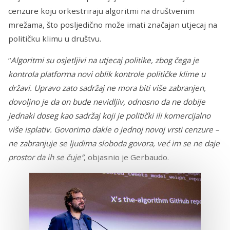
cenzure koju orkestriraju algoritmi na društvenim
mrežama, što posljedično može imati značajan utjecaj na
političku klimu u društvu.
“
Algoritmi su osjetljivi na utjecaj politike, zbog čega je
kontrola platforma novi oblik kontrole političke klime u
državi. Upravo zato sadržaj ne mora biti više zabranjen,
dovoljno je da on bude nevidljiv, odnosno da ne dobije
jednaki doseg kao sadržaj koji je politički ili komercijalno
više isplativ. Govorimo dakle o jednoj novoj vrsti cenzure –
ne zabranjuje se ljudima sloboda govora, već im se ne daje
prostor da ih se čuje”
, objasnio je Gerbaudo.