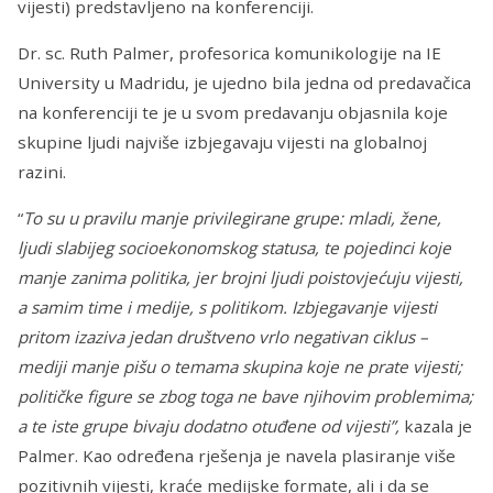
vijesti) predstavljeno na konferenciji.
Dr. sc. Ruth Palmer, profesorica komunikologije na IE
University u Madridu, je ujedno bila jedna od predavačica
na konferenciji te je u svom predavanju objasnila koje
skupine ljudi najviše izbjegavaju vijesti na globalnoj
razini.
“
To su u pravilu manje privilegirane grupe: mladi, žene,
ljudi slabijeg socioekonomskog statusa, te pojedinci koje
manje zanima politika, jer brojni ljudi poistovjećuju vijesti,
a samim time i medije, s politikom. Izbjegavanje vijesti
pritom izaziva jedan društveno vrlo negativan ciklus –
mediji manje pišu o temama skupina koje ne prate vijesti;
političke figure se zbog toga ne bave njihovim problemima;
a te iste grupe bivaju dodatno otuđene od vijesti”,
kazala je
Palmer. Kao određena rješenja je navela plasiranje više
pozitivnih vijesti, kraće medijske formate, ali i da se