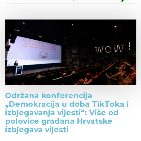
Održana konferencija
„Demokracija u doba TikToka i
izbjegavanja vijesti“: Više od
polovice građana Hrvatske
izbjegava vijesti