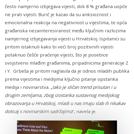
često namjerno izbjegava vijesti, dok 8 % građana uopće
ne prati vijesti. Burić je kazao da su anksioznost i
emocionalna reakcija na negativnost u vijestima, te opća
građanska nezainteresiranost među ključnim razlozima
namjernog izbjegavanja vijesti u Hrvatskoj. Ispitanici su
pritom istaknuli kako bi veći broj pozitivnih vijesti
potaknuo češće praćenje vijesti, što je posebice
svojstveno mlađim građanima, pripadnicima generacije Z
i Y. Grbeša je pritom naglasila da je odnos mladih publika
prema vijestima i medijima ključno pitanje opstanka
medija i novinarstva. „
Iako je sličan trend prisutan i u
drugim zemljama, zbog izostanka sustavnog medijskog
obrazovanja u Hrvatskoj, mladi u nas imaju slab ili nikakav
doticaj s novinarskim sadržajima
“, navela je.